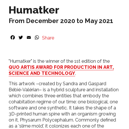
Humatker
From December 2020 to May 2021
F
T
E
W
Share
a
w
m
h
c
i
a
a
e
t
i
t
b
t
l
s
"Humatker" is the winner of the 1st edition of the
o
e
A
QUO ARTIS AWARD FOR PRODUCTION IN ART,
o
r
p
SCIENCE AND TECHNOLOGY
.
k
p
This artwork –created by Sandra and Gaspard
Bébié-Valérian– is a hybrid sculpture and installation
which combines three entities that embody the
cohabitation regime of our time: one biological, one
software and one synthetic. It takes the shape of a
3D-printed human spine with an organism growing
on it, Physarum Polycephalum. Commonly defined
as a 'slime mold', it colonizes each one of the