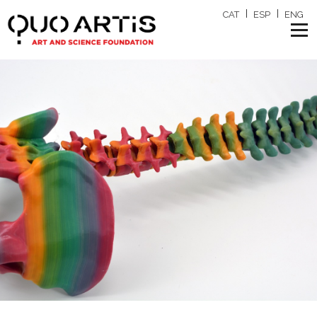
CAT
ESP
ENG