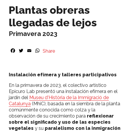
Plantas obreras
llegadas de lejos
Primavera 2023
F
T
E
W
Share
a
w
m
h
c
i
a
a
e
t
i
t
b
t
l
s
Instalación efímera y talleres participativos
o
e
A
En la primavera de 2023, el colectivo artístico
o
r
p
Epicuro Lab presentó una instalación efímera en el
k
p
jardín del
Museu d'Història de la Immigració de
Catalunya
(MhiC), basada en la siembra de la planta
comúnmente conocida como colza y la
observación de su crecimiento para
reflexionar
sobre el significado y uso de las especies
vegetales
y su
paralelismo con la inmigración